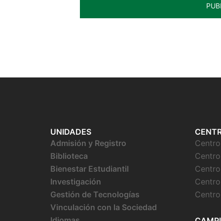
UNIDADES
CENT
Admisión y Registro
Centr
Biblioteca
Centro
Bienestar
Estudiantil
Centro
Investigación
Centro
Gestión de Tecnologías
Centro
Vinculación con la Sociedad
Idiomas
CAMP