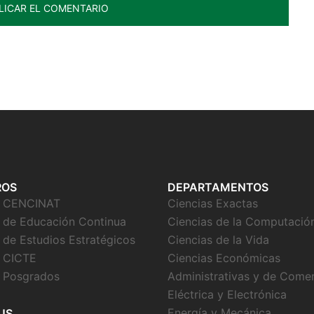
ROS
DEPARTAMENTOS
o CENCINAT
Ciencias Exactas
 de Educación Continua
Ciencias de la Computació
 de Estudios Estratégicos
Ciencias de la Vida
 CICTE
Ciencias Económicas
 Posgrados
Administrativas y de Come
Eléctrica y Electrónica
Energía y Mecánica
US