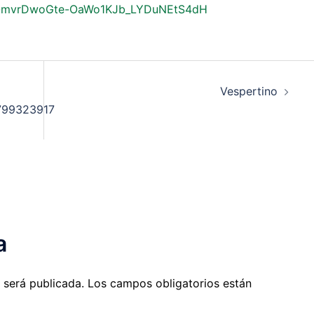
JEtc-mvrDwoGte-OaWo1KJb_LYDuNEtS4dH
Vespertino
/799323917
a
 será publicada.
Los campos obligatorios están