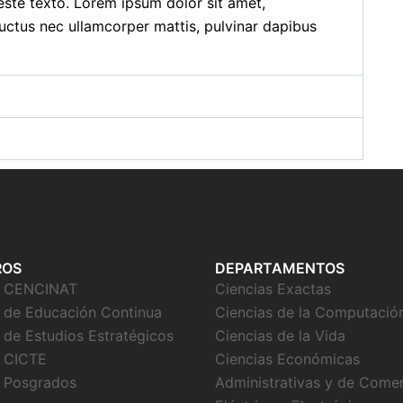
este texto. Lorem ipsum dolor sit amet,
, luctus nec ullamcorper mattis, pulvinar dapibus
ROS
DEPARTAMENTOS
o CENCINAT
Ciencias Exactas
 de Educación Continua
Ciencias de la Computació
 de Estudios Estratégicos
Ciencias de la Vida
 CICTE
Ciencias Económicas
 Posgrados
Administrativas y de Come