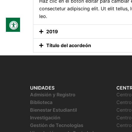
Haz clic en el botón editar para cambiar 
consectetur adipiscing elit. Ut elit tellus
leo.
2019
Título del acordeón
UNIDADES
CENT
Admisión y Registro
Centr
Biblioteca
Centro
Bienestar
Estudiantil
Centro
Investigación
Centro
Gestión de Tecnologías
Centro