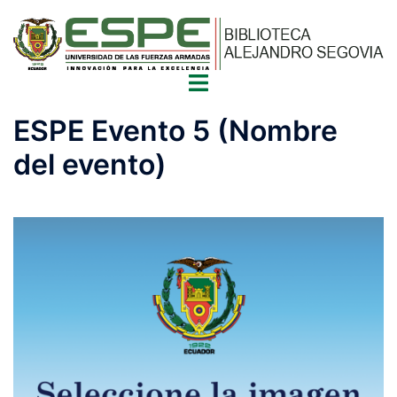
Saltar
al
contenido
Alternar
menú
ESPE Evento 5 (Nombre
del evento)