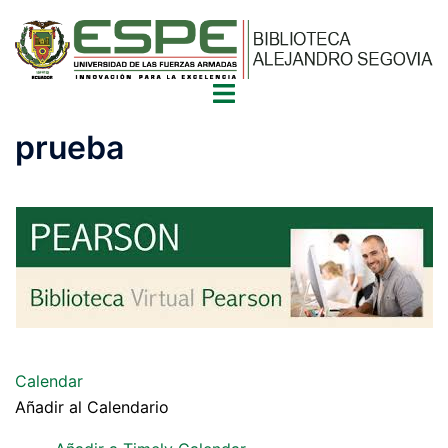
Saltar
al
contenido
Alternar
menú
prueba
Calendar
Añadir al Calendario