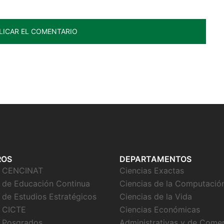
ROS
DEPARTAMENTOS
o CENCINAT
Ciencias Exactas
 de Educación Continua
Ciencias de la Computació
 de Estudios Estratégicos
Ciencias de la Vida
 CICTE
Ciencias Económicas
 Posgrados
Administrativas y de Come