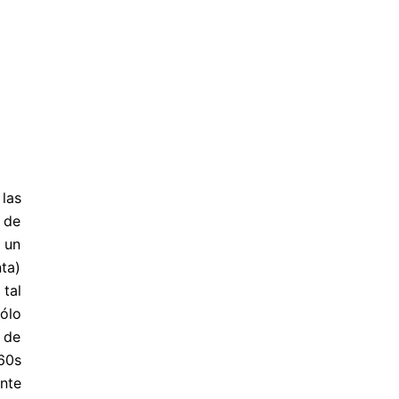
las
 de
 un
ta)
tal
ólo
 de
 60s
ente