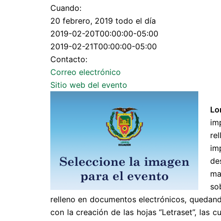
Cuando:
20 febrero, 2019
todo el día
2019-02-20T00:00:00-05:00
Esta página n
2019-02-21T00:00:00-05:00
correctamente
Contacto:
¿Eres el propi
Correo electrónico
sitio
Sitio web del evento
Lo
im
re
im
de
ma
so
relleno en documentos electrónicos, quedando
con la creación de las hojas “Letraset”, las