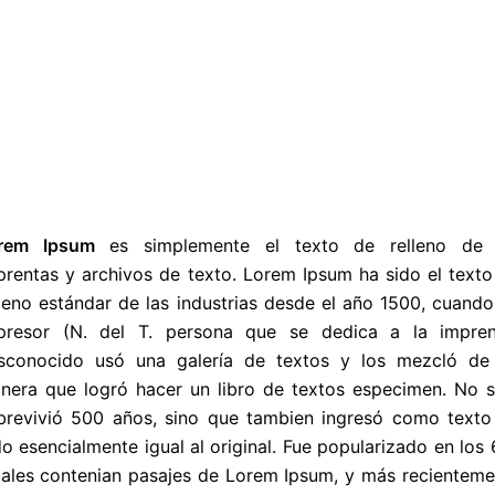
o puede cargar Google Maps
.
etario de este
ACEPTAR
 web?
rem Ipsum
es simplemente el texto de relleno de 
prentas y archivos de texto. Lorem Ipsum ha sido el texto
lleno estándar de las industrias desde el año 1500, cuando
presor (N. del T. persona que se dedica a la impren
sconocido usó una galería de textos y los mezcló de 
nera que logró hacer un libro de textos especimen. No s
brevivió 500 años, sino que tambien ingresó como texto
 esencialmente igual al original. Fue popularizado en los
 cuales contenian pasajes de Lorem Ipsum, y más recientem